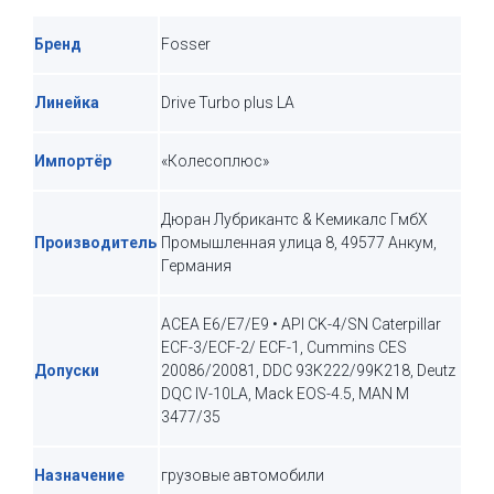
Бренд
Fosser
Линейка
Drive Turbo plus LA
Импортёр
«Колесоплюс»
Дюран Лубрикантс & Кемикалс ГмбХ
Производитель
Промышленная улица 8, 49577 Анкум,
Германия
ACEA E6/E7/E9 • API CK-4/SN Caterpillar
ECF-3/ECF-2/ ECF-1, Cummins CES
Допуски
20086/20081, DDC 93K222/99K218, Deutz
DQC IV-10LA, Mack EOS-4.5, MAN M
3477/35
Назначение
грузовые автомобили