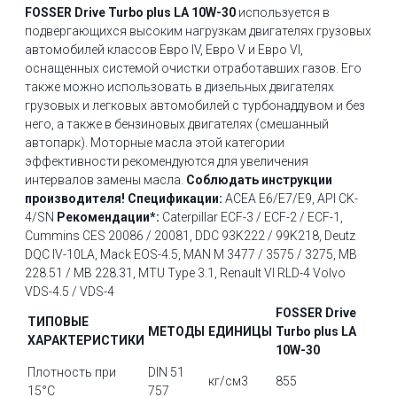
FOSSER Drive Turbo plus LA 10W-30
используется в
подвергающихся высоким нагрузкам двигателях грузовых
автомобилей классов Евро IV, Евро V и Евро VI,
оснащенных системой очистки отработавших газов. Его
также можно использовать в дизельных двигателях
грузовых и легковых автомобилей с турбонаддувом и без
него, а также в бензиновых двигателях (смешанный
автопарк). Моторные масла этой категории
эффективности рекомендуются для увеличения
интервалов замены масла.
Соблюдать инструкции
производителя!
Спецификации:
ACEA E6/E7/E9, API CK-
4/SN
Рекомендации*:
Caterpillar ECF-3 / ECF-2 / ECF-1,
Cummins CES 20086 / 20081, DDC 93K222 / 99K218, Deutz
DQC IV-10LA, Mack EOS-4.5, MAN M 3477 / 3575 / 3275, MB
228.51 / MB 228.31, MTU Type 3.1, Renault VI RLD-4 Volvo
VDS-4.5 / VDS-4
FOSSER Drive
ТИПОВЫЕ
МЕТОДЫ
ЕДИНИЦЫ
Turbo plus LA
ХАРАКТЕРИСТИКИ
10W-30
Плотность при
DIN 51
кг/см3
855
15°C
757