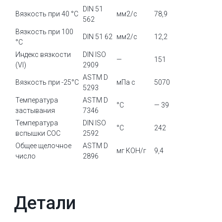
DIN 51
Вязкость при 40 °C
мм2/с
78,9
562
Вязкость при 100
DIN 51 62
мм2/с
12,2
°C
Индекс вязкости
DIN ISO
—
151
(VI)
2909
ASTM D
Вязкость при -25°C
мПа с
5070
5293
Температура
ASTM D
°C
— 39
застывания
7346
Температура
DIN ISO
°C
242
вспышки COC
2592
Общее щелочное
ASTM D
мг КОН/г
9,4
число
2896
Детали