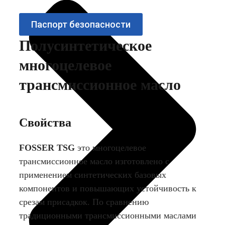
Паспорт безопасности
Полусинтетическое
многоцелевое
трансмиссионное масло
Cвойства
FOSSER TSG
это многоцелевое
трансмиссионное масло изготовлено с
применением синтетических базовых
компонентов и повышающих устойчивость к
срезам присадкок. По сравнению
традиционными трансмиссионными маслами