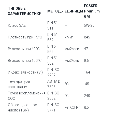
FOSSER
ТИПОВЫЕ
МЕТОДЫ
ЕДИНИЦЫ
Premium
ХАРАКТЕРИСТИКИ
GM
DIN 51
Класс SAE
—
5W-20
511
DIN 51
Плотность при 15°C
kг/м³
845
562
DIN 51
Вязкость при 40°C
мм2/сек
47
562
DIN 51
Вязкость при 100°C
мм2/сек
8,6
562
DIN ISO
Индекс вязкости (VI)
—
164
2909
Температура
ASTM D
°C
-45
застывания
7346
Точка воспламенения
DIN ISO
°C
240
COC
2592
Общее щелочное
DIN ISO
мг KOH/г
8,5
число (TBN)
3771