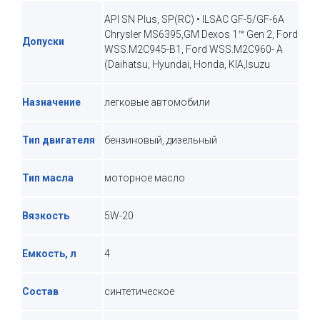
API SN Plus, SP(RC) • ILSAC GF-5/GF-6A
Chrysler MS6395,GM Dexos 1™ Gen 2, Ford
Допуски
WSS.M2C945-B1, Ford WSS.M2C960- A
(Daihatsu, Hyundai, Honda, KIA,Isuzu
Назначение
легковые автомобили
Тип двигателя
бензиновый, дизельный
Тип масла
моторное масло
Вязкость
5W-20
Емкость, л
4
Состав
синтетическое