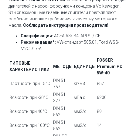
двигателей с насос- форсунками концерна Volkswagen.
Эти сверхмощные дизельные двигатели предъявляют
особенно высокие требования к качеству моторного
масла.
Соблюдать инструкции производителя!
Спецификации:
ACEA A3/ B4, API SL/ CF
Рекомендация*:
VW-стандарт 505.01, Ford WSS-
M2C 917-A
FOSSER
ТИПОВЫЕ
МЕТОДЫ
ЕДИНИЦЫ
Premium PD
ХАРАКТЕРИСТИКИ
5W-40
DIN 51
Плотность при 15°C
kг/м3
857
757
DIN 51
Вязкость при -30°C
мПа с
6200
377
DIN 51
Вязкость при 40°C
мм2/с
89
562
DIN 51
Вязкость при 100°C
мм2/с
14
562