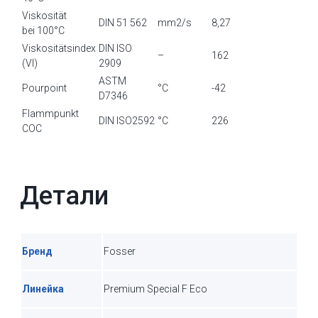
Viskosität
DIN 51 562
mm2/s
8,27
bei 100°C
Viskositätsindex
DIN ISO
–
162
(VI)
2909
ASTM
Pourpoint
°C
-42
D7346
Flammpunkt
DIN ISO2592
°C
226
COC
Детали
Бренд
Fosser
Линейка
Premium Special F Eco