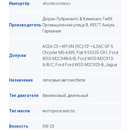
Импортёр
«Колесоплюс»
Дюран Лубрикантс & Кемикалс ГмбХ
Производитель
Промышленная улица 8, 49577 Анкум,
Германия
ACEA C5 • API SN (RC)/CF • ILSAC GF-5
Chrysler MS-6395, Fiat 9.55535-CR1, Ford
Допуски
WSS-M2C948-A/B; Ford WSS-M2C913-
A/B/C; Ford Ford WSS-M2C925-B, Jagua
Назначение
легковые автомобили
Тип двигателя
бензиновый, дизельный
Тип масла
моторное масло
Вязкость
5W-20