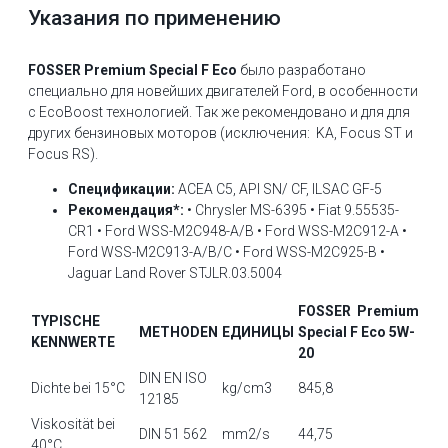
Указания по применению
FOSSER Premium Special F Eco
было разработано
специально для новейших двигателей Ford, в особенности
с EcoBoost технологией. Так же рекомендовано и для для
других бензиновых моторов (исключения: KA, Focus ST и
Focus RS).
Спецификации:
ACEA C5, API SN/ CF, ILSAC GF-5
Рекомендация*:
• Chrysler MS-6395 • Fiat 9.55535-
CR1 • Ford WSS-M2C948-A/B • Ford WSS-M2C912-A •
Ford WSS-M2C913-A/B/C • Ford WSS-M2C925-B •
Jaguar Land Rover STJLR.03.5004
FOSSER
Premium
TYPISCHE
METHODEN
ЕДИНИЦЫ
Special F Eco 5W-
KENNWERTE
20
DIN EN ISO
Dichte bei 15°C
kg/cm3
845,8
12185
Viskosität bei
DIN 51 562
mm2/s
44,75
40°C