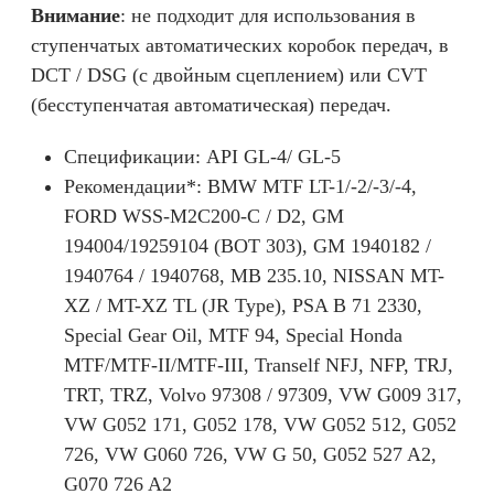
Внимание
: не подходит для использования в
ступенчатых автоматических коробок передач, в
DCT / DSG (с двойным сцеплением) или CVT
(бесступенчатая автоматическая) передач.
Спецификации:
API GL-4/ GL-5
Рекомендации*:
BMW MTF LT-1/-2/-3/-4,
FORD WSS-M2C200-C / D2, GM
194004/19259104 (BOT 303), GM 1940182 /
1940764 / 1940768, MB 235.10, NISSAN MT-
XZ / MT-XZ TL (JR Type), PSA B 71 2330,
Special Gear Oil, MTF 94, Special Honda
MTF/MTF-II/MTF-III, Tranself NFJ, NFP, TRJ,
TRT, TRZ, Volvo 97308 / 97309, VW G009 317,
VW G052 171, G052 178, VW G052 512, G052
726, VW G060 726, VW G 50, G052 527 A2,
G070 726 A2