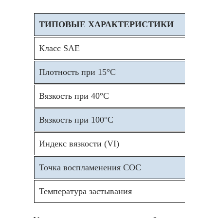
ТИПОВЫЕ ХАРАКТЕРИСТИКИ
МЕ
Класс SAE
DIN
Плотность при 15°C
DIN
Вязкость при 40°C
DIN
Вязкость при 100°C
DIN
Индекс вязкости (VI)
DIN
Точка воспламенения COC
DIN
Температура застывания
DIN