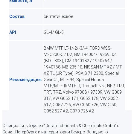
Емкость, л
1
Состав
синтетическое
API
GL-4/ GL-5
BMW MTF LT-1/-2/-3/-4, FORD WSS-
M2C200-C / D2, GM 194004/19259104
(BOT 303), GM 1940182 / 1940764 /
1940768, MB 235.10, NISSAN MT-XZ / MT-
XZ TL (JR Type), PSA B 71 2330, Special
Рекомендации:
Gear Oil, MTF 94, Special Honda
MTF/MTF-II/MTF-III, Tranself NFJ, NFP, TRJ,
TRT, TRZ, Volvo 97308 / 97309, VW G009
317, VW G052 171, G052 178, VW G052
512, G052 726, VW G060 726, VW G 50,
G052 527 A2, G070 726 A2
Официальный дилер “Duran Lubricants & Chemicals Gmbh” в
Санкт-Петербурге и на территории Северо-Западного